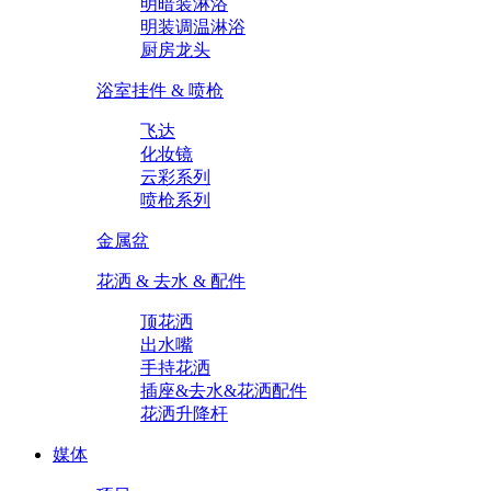
明暗装淋浴
明装调温淋浴
厨房龙头
浴室挂件 & 喷枪
飞达
化妆镜
云彩系列
喷枪系列
金属盆
花洒 & 去水 & 配件
顶花洒
出水嘴
手持花洒
插座&去水&花洒配件
花洒升降杆
媒体