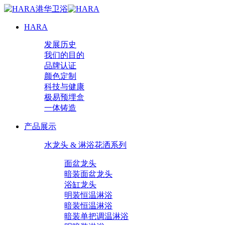
HARA
发展历史
我们的目的
品牌认证
颜色定制
科技与健康
极易预埋盒
一体铸造
产品展示
水龙头 & 淋浴花洒系列
面盆龙头
暗装面盆龙头
浴缸龙头
明装恒温淋浴
暗装恒温淋浴
暗装单把调温淋浴