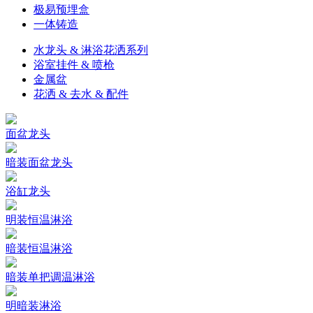
极易预埋盒
一体铸造
水龙头 & 淋浴花洒系列
浴室挂件 & 喷枪
金属盆
花洒 & 去水 & 配件
面盆龙头
暗装面盆龙头
浴缸龙头
明装恒温淋浴
暗装恒温淋浴
暗装单把调温淋浴
明暗装淋浴