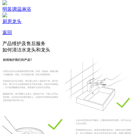
明装调温淋浴
厨房龙头
返回
产品维护及售后服务
如何清洁水龙头和龙头