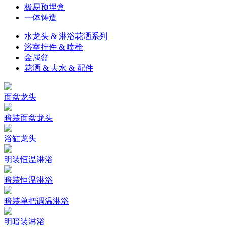
极易预埋盒
一体铸造
水龙头 & 淋浴花洒系列
浴室挂件 & 喷枪
金属盆
花洒 & 去水 & 配件
面盆龙头
暗装面盆龙头
浴缸龙头
明装恒温淋浴
暗装恒温淋浴
暗装单把调温淋浴
明暗装淋浴