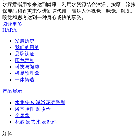
水疗意指用水来达到健康，利用水资源结合沐浴、按摩、涂抹
保养品和香熏来促进新陈代谢，满足人体视觉、味觉、触觉、
嗅觉和思考达到一种身心畅快的享受。
阅读更多
HARA
发展历史
我们的目的
品牌认证
颜色定制
科技与健康
极易预埋盒
一体铸造
产品展示
水龙头 & 淋浴花洒系列
浴室挂件 & 喷枪
金属盆
花洒 & 去水 & 配件
媒体