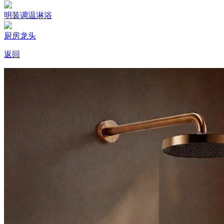
明装调温淋浴
厨房龙头
返回