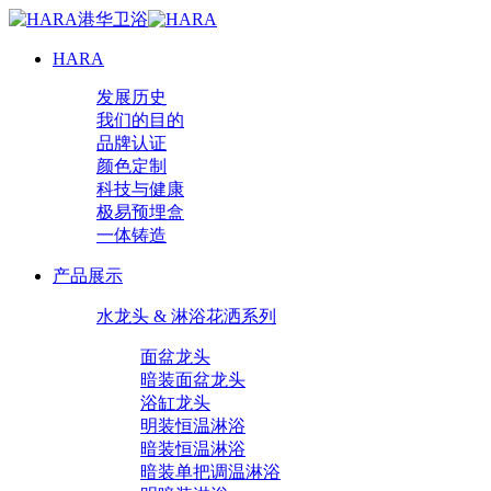
HARA
发展历史
我们的目的
品牌认证
颜色定制
科技与健康
极易预埋盒
一体铸造
产品展示
水龙头 & 淋浴花洒系列
面盆龙头
暗装面盆龙头
浴缸龙头
明装恒温淋浴
暗装恒温淋浴
暗装单把调温淋浴