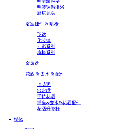
明暗装淋浴
明装调温淋浴
厨房龙头
浴室挂件 & 喷枪
飞达
化妆镜
云彩系列
喷枪系列
金属盆
花洒 & 去水 & 配件
顶花洒
出水嘴
手持花洒
插座&去水&花洒配件
花洒升降杆
媒体