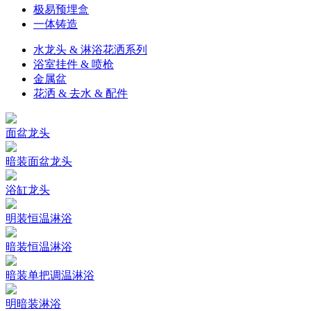
极易预埋盒
一体铸造
水龙头 & 淋浴花洒系列
浴室挂件 & 喷枪
金属盆
花洒 & 去水 & 配件
面盆龙头
暗装面盆龙头
浴缸龙头
明装恒温淋浴
暗装恒温淋浴
暗装单把调温淋浴
明暗装淋浴