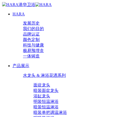
HARA
发展历史
我们的目的
品牌认证
颜色定制
科技与健康
极易预埋盒
一体铸造
产品展示
水龙头 & 淋浴花洒系列
面盆龙头
暗装面盆龙头
浴缸龙头
明装恒温淋浴
暗装恒温淋浴
暗装单把调温淋浴