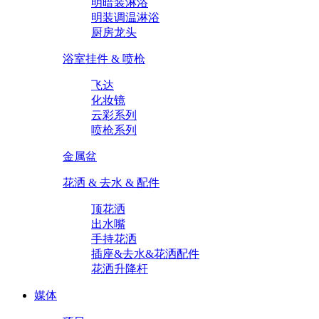
明暗装淋浴
明装调温淋浴
厨房龙头
浴室挂件 & 喷枪
飞达
化妆镜
云彩系列
喷枪系列
金属盆
花洒 & 去水 & 配件
顶花洒
出水嘴
手持花洒
插座&去水&花洒配件
花洒升降杆
媒体