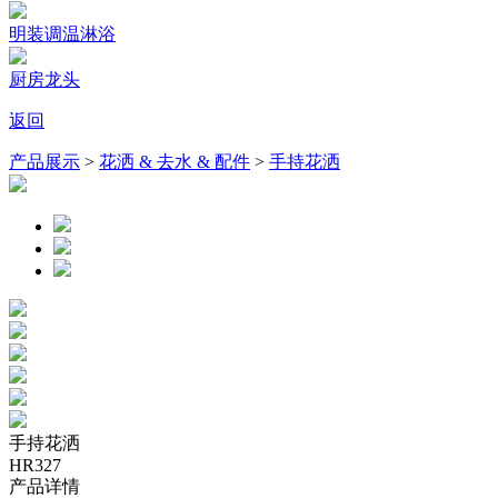
明装调温淋浴
厨房龙头
返回
产品展示
>
花洒 & 去水 & 配件
>
手持花洒
手持花洒
HR327
产品详情