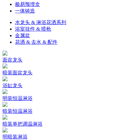
极易预埋盒
一体铸造
水龙头 & 淋浴花洒系列
浴室挂件 & 喷枪
金属盆
花洒 & 去水 & 配件
面盆龙头
暗装面盆龙头
浴缸龙头
明装恒温淋浴
暗装恒温淋浴
暗装单把调温淋浴
明暗装淋浴