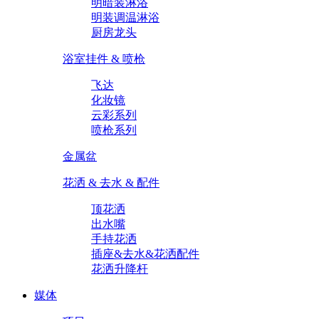
明暗装淋浴
明装调温淋浴
厨房龙头
浴室挂件 & 喷枪
飞达
化妆镜
云彩系列
喷枪系列
金属盆
花洒 & 去水 & 配件
顶花洒
出水嘴
手持花洒
插座&去水&花洒配件
花洒升降杆
媒体