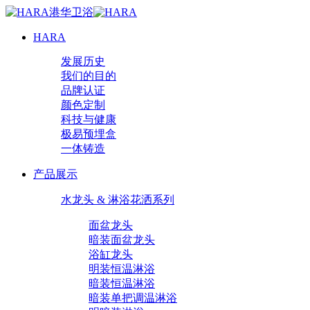
HARA
发展历史
我们的目的
品牌认证
颜色定制
科技与健康
极易预埋盒
一体铸造
产品展示
水龙头 & 淋浴花洒系列
面盆龙头
暗装面盆龙头
浴缸龙头
明装恒温淋浴
暗装恒温淋浴
暗装单把调温淋浴