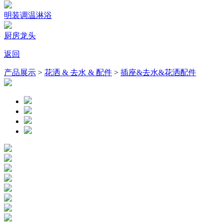
明装调温淋浴
厨房龙头
返回
产品展示
>
花洒 & 去水 & 配件
>
插座&去水&花洒配件