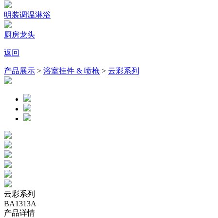
明装调温淋浴
厨房龙头
返回
产品展示
>
浴室挂件 & 喷枪
>
云彩系列
云彩系列
BA1313A
产品详情