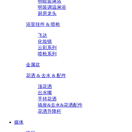
明暗装淋浴
明装调温淋浴
厨房龙头
浴室挂件 & 喷枪
飞达
化妆镜
云彩系列
喷枪系列
金属盆
花洒 & 去水 & 配件
顶花洒
出水嘴
手持花洒
插座&去水&花洒配件
花洒升降杆
媒体