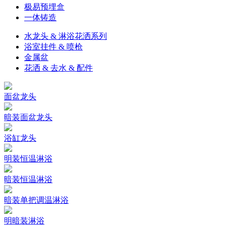
极易预埋盒
一体铸造
水龙头 & 淋浴花洒系列
浴室挂件 & 喷枪
金属盆
花洒 & 去水 & 配件
面盆龙头
暗装面盆龙头
浴缸龙头
明装恒温淋浴
暗装恒温淋浴
暗装单把调温淋浴
明暗装淋浴