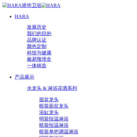
HARA
发展历史
我们的目的
品牌认证
颜色定制
科技与健康
极易预埋盒
一体铸造
产品展示
水龙头 & 淋浴花洒系列
面盆龙头
暗装面盆龙头
浴缸龙头
明装恒温淋浴
暗装恒温淋浴
暗装单把调温淋浴