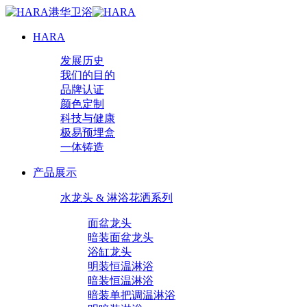
HARA
发展历史
我们的目的
品牌认证
颜色定制
科技与健康
极易预埋盒
一体铸造
产品展示
水龙头 & 淋浴花洒系列
面盆龙头
暗装面盆龙头
浴缸龙头
明装恒温淋浴
暗装恒温淋浴
暗装单把调温淋浴