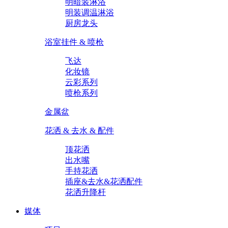
明暗装淋浴
明装调温淋浴
厨房龙头
浴室挂件 & 喷枪
飞达
化妆镜
云彩系列
喷枪系列
金属盆
花洒 & 去水 & 配件
顶花洒
出水嘴
手持花洒
插座&去水&花洒配件
花洒升降杆
媒体