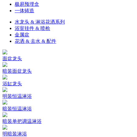
极易预埋盒
一体铸造
水龙头 & 淋浴花洒系列
浴室挂件 & 喷枪
金属盆
花洒 & 去水 & 配件
面盆龙头
暗装面盆龙头
浴缸龙头
明装恒温淋浴
暗装恒温淋浴
暗装单把调温淋浴
明暗装淋浴