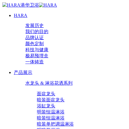
HARA
发展历史
我们的目的
品牌认证
颜色定制
科技与健康
极易预埋盒
一体铸造
产品展示
水龙头 & 淋浴花洒系列
面盆龙头
暗装面盆龙头
浴缸龙头
明装恒温淋浴
暗装恒温淋浴
暗装单把调温淋浴