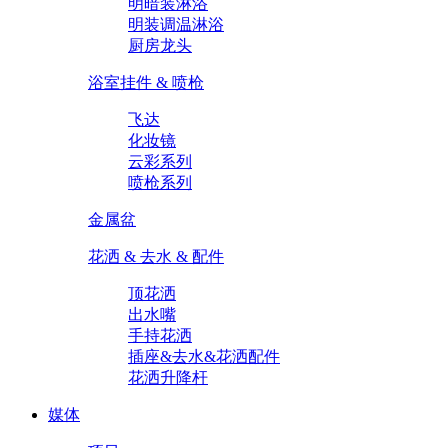
明暗装淋浴
明装调温淋浴
厨房龙头
浴室挂件 & 喷枪
飞达
化妆镜
云彩系列
喷枪系列
金属盆
花洒 & 去水 & 配件
顶花洒
出水嘴
手持花洒
插座&去水&花洒配件
花洒升降杆
媒体