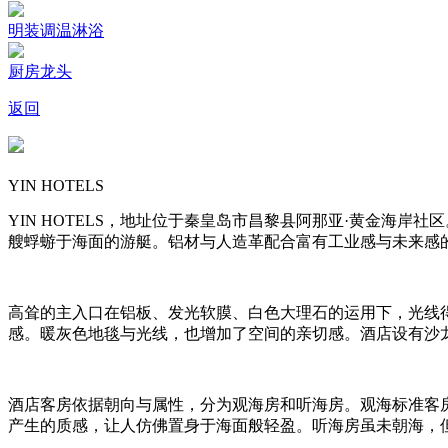
明装调温淋浴
厨房龙头
返回
YIN HOTELS
YIN HOTELS，地址位于秦皇岛市昌黎县阿那亚·黄金海
艘蜉蝣于海面的游艇。铝材与人造革配合富有工业感与未来感
高耸的主入口在铝板、发光软膜、白色大理石的运用下，光线
感。暖灰色地毯与光线，也增加了空间的亲切感。酒店设有沙
酒店客房依据朝向与属性，分为观海房和听海房。观海标准客
产生的质感，让人仿佛置身于海面般轻盈。听海房虽未朝海，