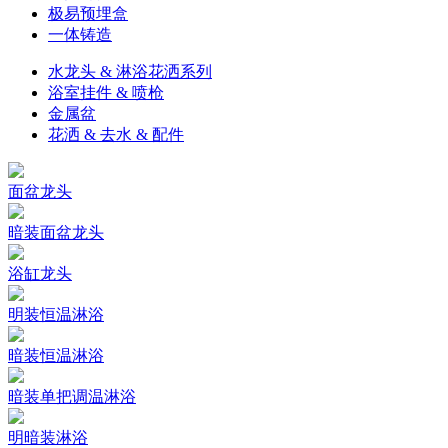
极易预埋盒
一体铸造
水龙头 & 淋浴花洒系列
浴室挂件 & 喷枪
金属盆
花洒 & 去水 & 配件
面盆龙头
暗装面盆龙头
浴缸龙头
明装恒温淋浴
暗装恒温淋浴
暗装单把调温淋浴
明暗装淋浴