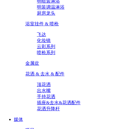
明暗装淋浴
明装调温淋浴
厨房龙头
浴室挂件 & 喷枪
飞达
化妆镜
云彩系列
喷枪系列
金属盆
花洒 & 去水 & 配件
顶花洒
出水嘴
手持花洒
插座&去水&花洒配件
花洒升降杆
媒体