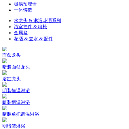
极易预埋盒
一体铸造
水龙头 & 淋浴花洒系列
浴室挂件 & 喷枪
金属盆
花洒 & 去水 & 配件
面盆龙头
暗装面盆龙头
浴缸龙头
明装恒温淋浴
暗装恒温淋浴
暗装单把调温淋浴
明暗装淋浴