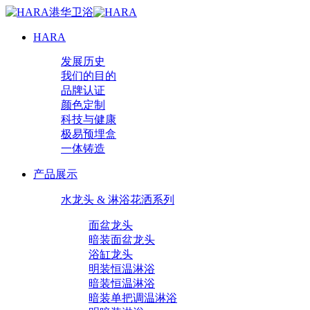
HARA
发展历史
我们的目的
品牌认证
颜色定制
科技与健康
极易预埋盒
一体铸造
产品展示
水龙头 & 淋浴花洒系列
面盆龙头
暗装面盆龙头
浴缸龙头
明装恒温淋浴
暗装恒温淋浴
暗装单把调温淋浴