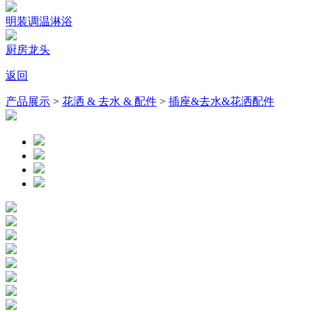
明装调温淋浴
厨房龙头
返回
产品展示
>
花洒 & 去水 & 配件
>
插座&去水&花洒配件