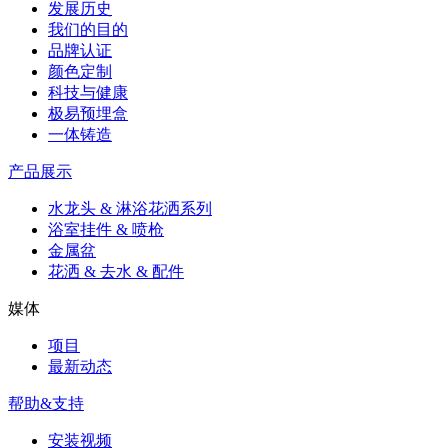
发展历史
我们的目的
品牌认证
颜色定制
科技与健康
极易预埋盒
一体铸造
产品展示
水龙头 & 淋浴花洒系列
浴室挂件 & 喷枪
金属盆
花洒 & 去水 & 配件
媒体
项目
最新动态
帮助&支持
安装视频