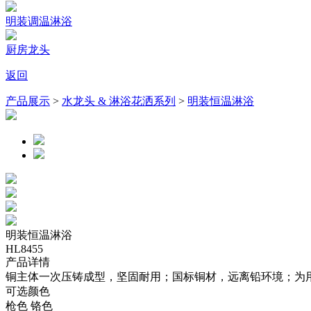
明装调温淋浴
厨房龙头
返回
产品展示
>
水龙头 & 淋浴花洒系列
>
明装恒温淋浴
明装恒温淋浴
HL8455
产品详情
铜主体一次压铸成型，坚固耐用；国标铜材，远离铅环境；为用
可选颜色
枪色
铬色